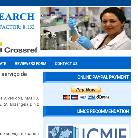
CATE
REVIEWERS FORM
CONTACT US
 serviço de
ONLINE PAYPAL PAYMENT
yne Alves dos, MATOS,
IRA, Elizângela Diniz
IJMCE RECOMMENDATION
de serviço de saúde