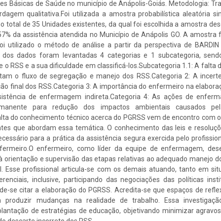
es Básicas de Saúde no município de Anápolis-Goiás. Metodologia: Tr
dagem qualitativa.Foi utilizada a amostra probabilística aleatória si
 no total de 35 Unidades existentes, da qual foi escolhida a amostra de
 57% da assistência atendida no Município de Anápolis GO. A amostra 
Foi utilizado o método de análise a partir da perspectiva de BARDIN 
 dos dados foram levantadas 4 categorias e 1 subcategoria, sendo
o RSS e a sua dificuldade em classificá-los.Subcategoria 1.1: A falta d
ltam o fluxo de segregação e manejo dos RSS.Categoria 2: A incer
ção final dos RSS.Categoria 3: A importância do enfermeiro na elabo
ssistência de enfermagem indireta.Categoria 4: As ações de enfe
manente para redução dos impactos ambientais causados pe
alta do conhecimento técnico acerca do PGRSS vem de encontro com 
entes que abordam essa temática. O conhecimento das leis e resol
cessário para a prática da assistência segura exercida pelo profiss
fermeiro.O enfermeiro, como líder da equipe de enfermagem, de
à orientação e supervisão das etapas relativas ao adequado manejo d
l. Esse profissional articula-se com os demais atuando, tanto em si
enciais, inclusive, participando das negociações das políticas inst
de-se citar a elaboração do PGRSS. Acredita-se que espaços de refle
m produzir mudanças na realidade de trabalho. Essa investigaç
lantação de estratégias de educação, objetivando minimizar agravo