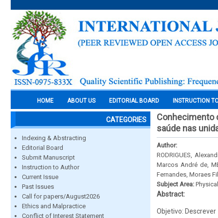
HOME
ABOUT US
EDITORIAL BOARD
INSTRUCTION T
Conhecimento d
CATEGORIES
saúde nas unida
Indexing & Abstracting
Author:
Editorial Board
RODRIGUES, Alexandre
Submit Manuscript
Marcos André de, MEL
Instruction to Author
Fernandes, Moraes Fil
Current Issue
Subject Area:
Physica
Past Issues
Abstract:
Call for papers/August2026
Ethics and Malpractice
Objetivo: Descreve
Conflict of Interest Statement