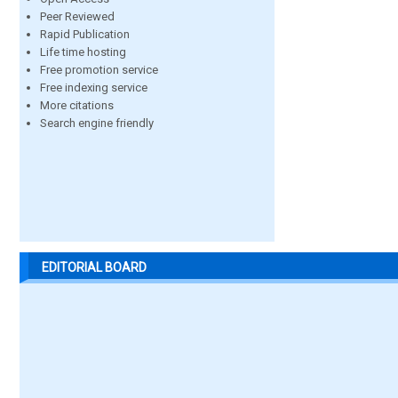
Peer Reviewed
Rapid Publication
Life time hosting
Free promotion service
Free indexing service
More citations
Search engine friendly
EDITORIAL BOARD