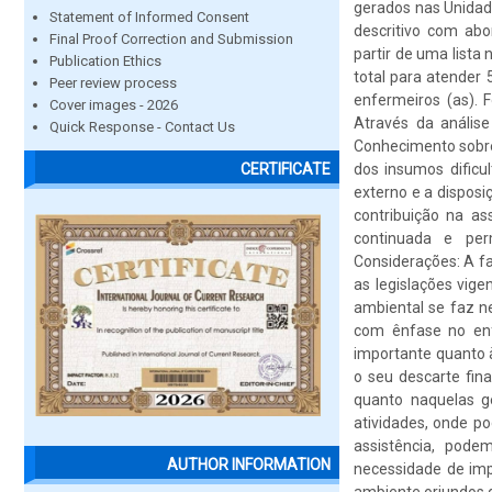
gerados nas Unidad
Statement of Informed Consent
descritivo com abor
Final Proof Correction and Submission
partir de uma lista
Publication Ethics
total para atender
Peer review process
enfermeiros (as). 
Cover images - 2026
Através da análise
Quick Response - Contact Us
Conhecimento sobre 
dos insumos dificu
CERTIFICATE
externo e a disposi
contribuição na a
continuada e per
Considerações: A f
as legislações vig
ambiental se faz ne
com ênfase no en
importante quanto 
o seu descarte fina
quanto naquelas ger
atividades, onde po
assistência, pode
AUTHOR INFORMATION
necessidade de imp