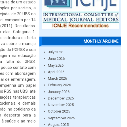
ata-se de um estudo
mples por sorteio, a
sejada, de 20 UBS no
foi composta por 14
(2011). Resultados:
 elas: Categoria 1:
e estrutura e oferta
MONTHLY ARCHIVE
teza sobre o manejo
ração do PGRSS e sua
July 2026
rmagem na educação
June 2026
la falta do GRSS.
May 2026
o pouco contato com
April 2026
uções com abordagem
March 2026
ional de enfermagem,
February 2026
sempenha um papel
os RSS nas UBS, até
January 2026
tuações terapêuticas
December 2025
itucionais, e demais
November 2025
xão, no cotidiano da
October 2025
ão desperta para a
September 2025
s à saúde e ao meio
August 2025