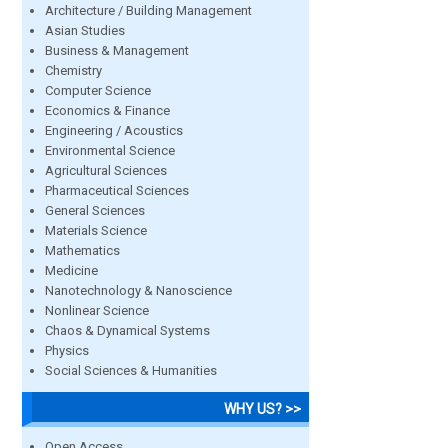
Architecture / Building Management
Asian Studies
Business & Management
Chemistry
Computer Science
Economics & Finance
Engineering / Acoustics
Environmental Science
Agricultural Sciences
Pharmaceutical Sciences
General Sciences
Materials Science
Mathematics
Medicine
Nanotechnology & Nanoscience
Nonlinear Science
Chaos & Dynamical Systems
Physics
Social Sciences & Humanities
WHY US? >>
Open Access