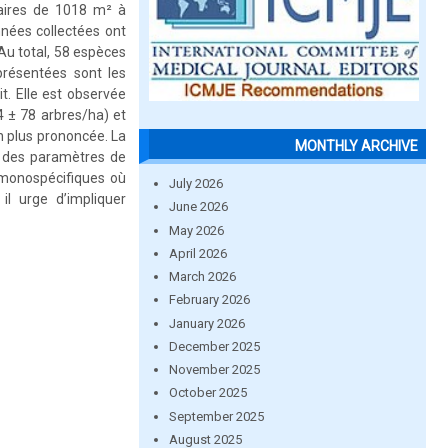
laires de 1018 m² à
nnées collectées ont
 Au total, 58 espèces
présentées sont les
t. Elle est observée
4 ± 78 arbres/ha) et
en plus prononcée. La
MONTHLY ARCHIVE
e des paramètres de
s monospécifiques où
July 2026
il urge d’impliquer
June 2026
May 2026
April 2026
March 2026
February 2026
January 2026
December 2025
November 2025
October 2025
September 2025
August 2025