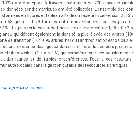
(1932) a été adoptée à travers l’installation de 200 placeaux circu
s les données dendrométriques ont été collectées. L’ensemble des do
ansformées en figures et tableau à l’aide du tableur Excel version 2013.
s en 53 genres et 29 familles ont été inventoriées dont les plus re
 %). La plus forte valeur de l’indice de diversité est de 1,98 ± 0,52 bi
glanou qui détient également la densité la plus élevée des arbres (18
zone de transition (104 ± 96 arbres/ha) où l’anthropisation est de plus 
es de circonférence des ligneux dans les différents secteurs présent
distribution weibull (1 < c < 3,6), qui caractéristique des peuplement
dividus jeunes et de faibles circonférences. Face à ces résultats, 
unautés locales dans la gestion durable des ressources floristiques.
10.24941/ijcr.48821.05.2025