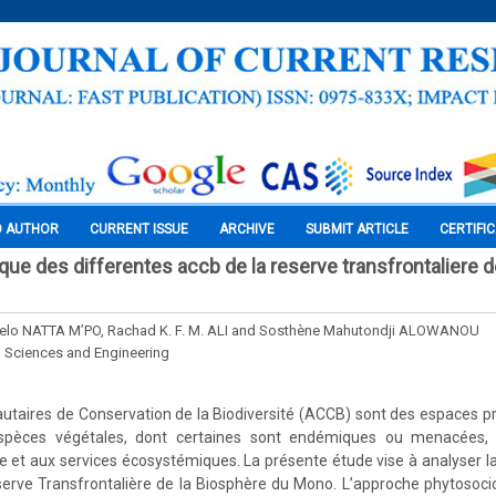
O AUTHOR
CURRENT ISSUE
ARCHIVE
SUBMIT ARTICLE
CERTIFI
tique des differentes accb de la reserve transfrontaliere 
lo NATTA M’PO, Rachad K. F. M. ALI and Sosthène Mahutondji ALOWANOU
l Sciences and Engineering
taires de Conservation de la Biodiversité (ACCB) sont des espaces pr
espèces végétales, dont certaines sont endémiques ou menacées, c
ue et aux services écosystémiques. La présente étude vise à analyser la 
erve Transfrontalière de la Biosphère du Mono. L’approche phytosocio