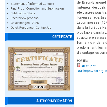
de Braun-Blanquet 
Statement of Informed Consent
l’intérieur desquel
Final Proof Correction and Submission
été traitées puis tr
Publication Ethics
ligneuses répartie
Peer review process
Leguminoseae (16,67
Cover images - 2026
dans la forêt de Na
Quick Response - Contact Us
plus faible dans la 
CERTIFICATE
structure en class
forme « c », de la 
prédominent les in
d’avantage les comm
PDF file:
48821.pdf
DOI: https://doi.org/
AUTHOR INFORMATION