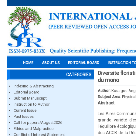
HOME
ABOUT US
EDITORIAL BOARD
INSTRUCTION T
Diversite floris
CATEGORIES
du mono
Indexing & Abstracting
Author:
Kouagou Ange
Editorial Board
Subject Area:
Physica
Submit Manuscript
Abstract:
Instruction to Author
Current Issue
Les Aires Communau
Past Issues
grande variété d’
Call for papers/August2026
l’équilibre écologiq
Ethics and Malpractice
des ACCB de la Rés
Conflict of Interest Statement