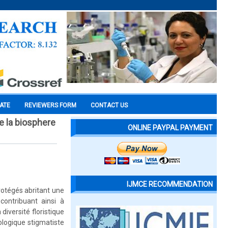
CATE
REVIEWERS FORM
CONTACT US
de la biosphere
ONLINE PAYPAL PAYMENT
IJMCE RECOMMENDATION
otégés abritant une
ontribuant ainsi à
diversité floristique
logique stigmatiste