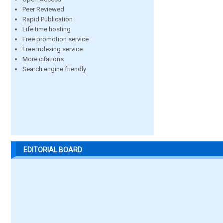
Peer Reviewed
Rapid Publication
Life time hosting
Free promotion service
Free indexing service
More citations
Search engine friendly
EDITORIAL BOARD