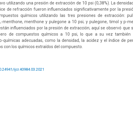
vo utilizando una presión de extracción de 10 psi (0,38%). La densidad, 
dice de refracción fueron influenciados significativamente por la presi
ompuestos químicos utilizando las tres presiones de extracción: pu
L-menthone, menthone y pulegone a 10 psi; y pulegone, timol y p-me
están influenciados por la presión de extracción; aquí se observó que
ero de compuestos químicos a 10 psi, lo que a su vez también
ico-químicas adecuadas, como la densidad, la acidez y el índice de p
os con los químicos extraídos del compuesto.
10.24941/ijcr.40984.03.2021