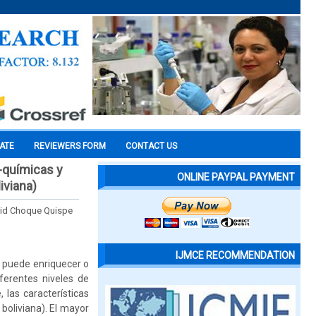
CATE
REVIEWERS FORM
CONTACT US
o-químicas y
ONLINE PAYPAL PAYMENT
iviana)
avid Choque Quispe
IJMCE RECOMMENDATION
n puede enriquecer o
ferentes niveles de
 las características
boliviana). El mayor