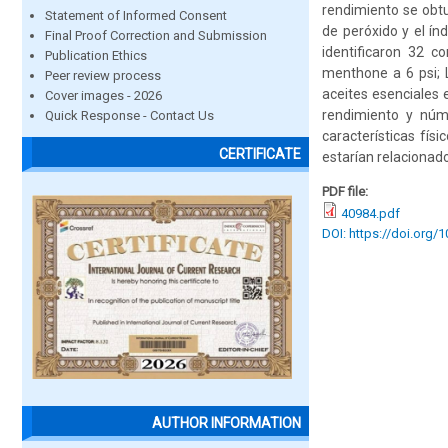
rendimiento se obtu
Statement of Informed Consent
de peróxido y el ín
Final Proof Correction and Submission
identificaron 32 c
Publication Ethics
menthone a 6 psi; 
Peer review process
aceites esenciales 
Cover images - 2026
rendimiento y núm
Quick Response - Contact Us
características fís
CERTIFICATE
estarían relacionad
PDF file:
40984.pdf
DOI: https://doi.org/
AUTHOR INFORMATION