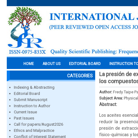
HOME
ABOUT US
EDITORIAL BOARD
INSTRUCTION T
La presión de ex
CATEGORIES
los compuestos 
Indexing & Abstracting
Author:
Fredy Taipe P
Editorial Board
Subject Area:
Physica
Submit Manuscript
Abstract:
Instruction to Author
Current Issue
Los aceites esencia
Past Issues
reducir la presenc
Call for papers/August2026
presión de extracci
Ethics and Malpractice
físico-químicas y l
Conflict of Interest Statement