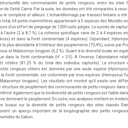
 structurelle des communautés de petits rongeurs, entre les sites f
ion de Setté Cama. Par la suite, les données ont été comparées à ceux d
le complexe et ailleurs. L’échantillonnage par transect linéaire a été 
 total, 64 petits mammifères appartenant à 5 espèces des Muridés on
cours d’un effort de piégeage de 1200 nuits-pièges. Le succès de capture
 à l’autre (2 à 8,7 %). La richesse spécifique varie de 2 à 4 espèces en
pèces) et dans la forêt continentale (4 espèces). Cependant, Hylomy
ce la plus abondante à l’intérieur des peuplements (73,4%), suivie par P
us et Malacomys longipes (6,2 %). Quant à la diversité locale en espèce
e dans la forêt continentale (H' = 3.5). A l’inverse, l’abondance relat
êt côtière (81.25 % du total des individus capturés). La structur
its rongeurs côtiers est dominée par une seule espèce (Hylomyscu
e la forêt continentale, est codominée par trois espèces (Heimyscus
Malacomys longipes). Les résultats ont montré qu’il existe une diff
 de structure de peuplement des communautés de petits rongeurs dans 
nfirmé également que la biodiversité de petits rongeurs est faible dans l
ce dominant le peuplement. En outre, nos analyses mettent en éviden
es locaux sur la diversité de petits rongeurs des sites classés Ra
issent un aperçu important de la biogéographie des petits rongeurs
 humides du Gabon.