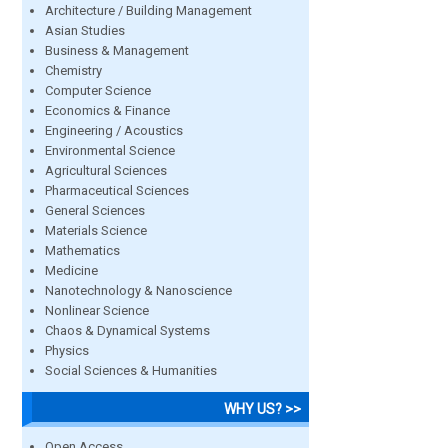
Architecture / Building Management
Asian Studies
Business & Management
Chemistry
Computer Science
Economics & Finance
Engineering / Acoustics
Environmental Science
Agricultural Sciences
Pharmaceutical Sciences
General Sciences
Materials Science
Mathematics
Medicine
Nanotechnology & Nanoscience
Nonlinear Science
Chaos & Dynamical Systems
Physics
Social Sciences & Humanities
WHY US? >>
Open Access