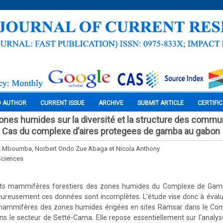
O AUTHOR
CURRENT ISSUE
ARCHIVE
SUBMIT ARTICLE
CERTIFI
ones humides sur la diversité et la structure des comm
: Cas du complexe d’aires protegees de gamba au gabon
s Mboumba, Norbert Ondo Zue Abaga et Nicola Anthony
Sciences
etits mammifères forestiers des zones humides du Complexe de Gam
reusement ces données sont incomplètes. L’étude vise donc à évaluer
 mammifères des zones humides érigées en sites Ramsar dans le Co
ns le secteur de Setté-Cama. Elle repose essentiellement sur l’analy