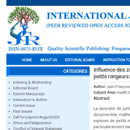
HOME
ABOUT US
EDITORIAL BOARD
INSTRUCTION T
Influence des z
CATEGORIES
petits rongeurs
Indexing & Abstracting
Author:
Jean-Françoi
Editorial Board
Subject Area:
Health 
Submit Manuscript
Abstract:
Instruction to Author
Current Issue
La diversité de p
Past Issues
documentée, malheu
Call for papers/August2026
espèces de petits
Ethics and Malpractice
particulièrement da
Conflict of Interest Statement