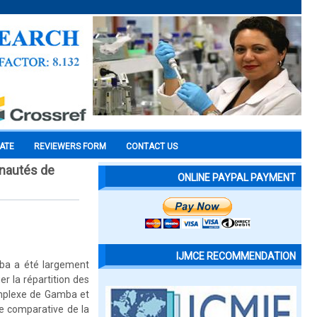
CATE
REVIEWERS FORM
CONTACT US
unautés de
ONLINE PAYPAL PAYMENT
IJMCE RECOMMENDATION
ba a été largement
 la répartition des
mplexe de Gamba et
se comparative de la