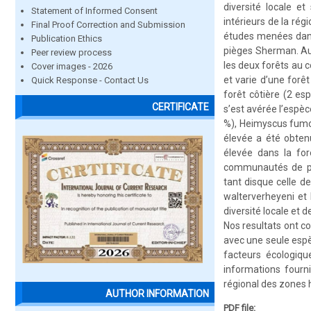
diversité locale et
Statement of Informed Consent
intérieurs de la rég
Final Proof Correction and Submission
études menées dans 
Publication Ethics
pièges Sherman. Au
Peer review process
les deux forêts au 
Cover images - 2026
et varie d’une forêt
Quick Response - Contact Us
forêt côtière (2 es
CERTIFICATE
s’est avérée l’espè
%), Heimyscus fumos
élevée a été obtenu
élevée dans la for
communautés de pet
tant disque celle d
walterverheyeni et 
diversité locale et
Nos resultats ont co
avec une seule espè
facteurs écologiqu
informations fourn
régional des zones
AUTHOR INFORMATION
PDF file: