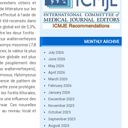
orestiers côtiers et
e littérature sur les
effectué à l’aide de
t été recensés dans
 global est de 5,3%,
tre les deux forêts :
scus walterverheyeni
MONTHLY ARCHIVE
raomys misonnei (7,8
s, la valeur la plus
July 2026
ive globale est plus
June 2026
e de peuplement des
May 2026
s walterverheyeni),
April 2026
 fumosus, Hylomyscus
March 2026
érence de pattern de
February 2026
cette zone protégée.
January 2026
es forêts littorales,
ce une influence des
December 2025
msar. Ces nouvelles
November 2025
 au niveau local et
October 2025
September 2025
August 2025