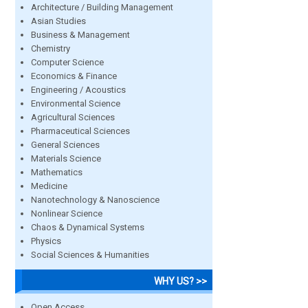
Architecture / Building Management
Asian Studies
Business & Management
Chemistry
Computer Science
Economics & Finance
Engineering / Acoustics
Environmental Science
Agricultural Sciences
Pharmaceutical Sciences
General Sciences
Materials Science
Mathematics
Medicine
Nanotechnology & Nanoscience
Nonlinear Science
Chaos & Dynamical Systems
Physics
Social Sciences & Humanities
WHY US? >>
Open Access