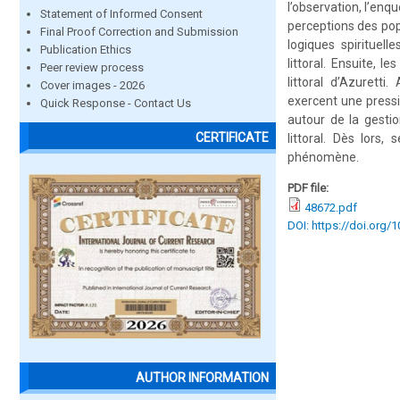
l’observation, l’enqu
Statement of Informed Consent
perceptions des popu
Final Proof Correction and Submission
logiques spirituel
Publication Ethics
littoral. Ensuite, 
Peer review process
littoral d’Azuretti
Cover images - 2026
exercent une pressio
Quick Response - Contact Us
autour de la gestion
CERTIFICATE
littoral. Dès lors
phénomène.
PDF file:
48672.pdf
DOI: https://doi.org/
AUTHOR INFORMATION