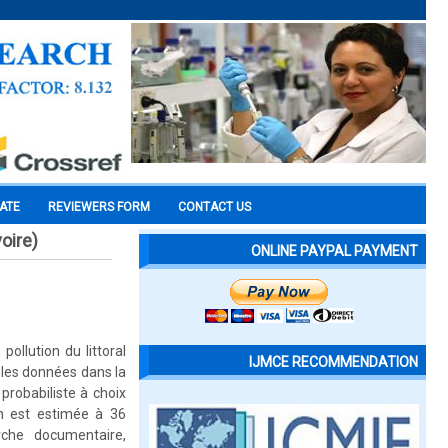
CATE
REVIEWERS FORM
CONTACT US
voire)
ONLINE PAYPAL PAYMENT
pollution du littoral
IJMCE RECOMMENDATION
r les données dans la
probabiliste à choix
on est estimée à 36
rche documentaire,