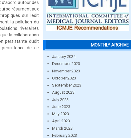
ent d’abord autour des
s qui se résument aux
hropiques sur ledit
nent la pollution du
pulations riveraines
 que la collaboration
ion persistante dudit
MONTHLY ARCHIVE
a persistence de ce
January 2024
December 2023
November 2023
October 2023
September 2023
August 2023
July 2023
June 2023
May 2023
April 2023
March 2023
February 2023