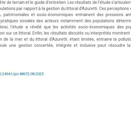
ête de terrain et le guide d’entretien. Les résultats de l’étude s’articul
lations par rapport à la gestion du littoral d’Azuretti. Ces perception
les, patrimoniales et socio-économiques entrainent des pressions ant
les pratiques sociales des acteurs notamment des populations détermi
. Ainsi, l’étude a révélé que les activités socio-économiques des po
n sur ce littoral. Enfin, les résultats discutés ou interprétés montrent
 de la mer et du littoral d’Azuretti. étant limitée, entraine la pollut
, seule une gestion concertée, intégrée et inclusive peut résoudre l
10.24941/ijcr.48672.08.2025