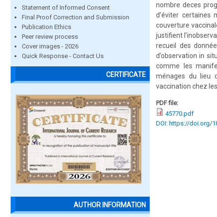
nombre deces progr
Statement of Informed Consent
d’éviter certaines 
Final Proof Correction and Submission
couverture vaccinal
Publication Ethics
justifient l’inobser
Peer review process
recueil des données
Cover images - 2026
d’observation in si
Quick Response - Contact Us
comme les manifest
CERTIFICATE
ménages du lieu de
vaccination chez les
PDF file:
45770.pdf
DOI: https://doi.org/
AUTHOR INFORMATION