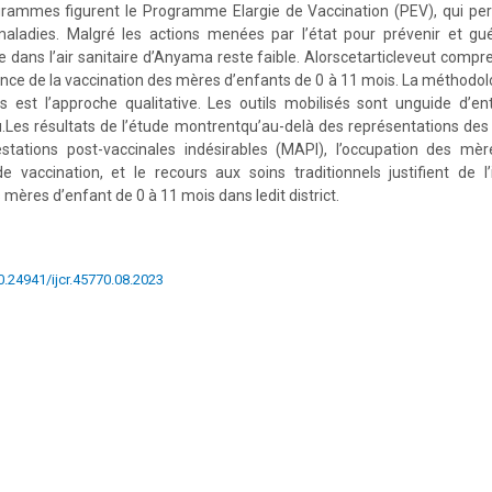
ammes figurent le Programme Elargie de Vaccination (PEV), qui per
maladies. Malgré les actions menées par l’état pour prévenir et gué
e dans l’air sanitaire d’Anyama reste faible. Alorscetarticleveut compre
vance de la vaccination des mères d’enfants de 0 à 11 mois. La méthodol
 est l’approche qualitative. Les outils mobilisés sont unguide d’ent
tu.Les résultats de l’étude montrentqu’au-delà des représentations des
ations post-vaccinales indésirables (MAPI), l’occupation des mèr
 vaccination, et le recours aux soins traditionnels justifient de l
 mères d’enfant de 0 à 11 mois dans ledit district.
10.24941/ijcr.45770.08.2023