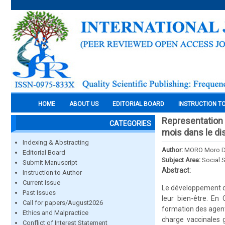
HOME
ABOUT US
EDITORIAL BOARD
INSTRUCTION T
Representation 
CATEGORIES
mois dans le dis
Indexing & Abstracting
Author:
MORO Moro Dom
Editorial Board
Subject Area:
Social 
Submit Manuscript
Abstract:
Instruction to Author
Current Issue
Le développement de
Past Issues
leur bien-être. En 
Call for papers/August2026
formation des agent
Ethics and Malpractice
charge vaccinales 
Conflict of Interest Statement