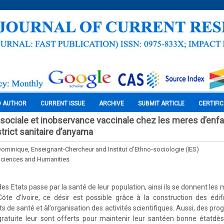
O AUTHOR
CURRENT ISSUE
ARCHIVE
SUBMIT ARTICLE
CERTIFI
sociale et inobservance vaccinale chez les meres d’enfa
trict sanitaire d’anyama
inique, Enseignant-Chercheur and Institut d’Ethno-sociologie (IES)
Sciences and Humanities
s Etats passe par la santé de leur population, ainsi ils se donnent les
Côte d’Ivoire, ce désir est possible grâce à la construction des édifi
s de santé et àl’organisation des activités scientifiques. Aussi, des pr
gratuite leur sont offerts pour maintenir leur santéen bonne étatdès