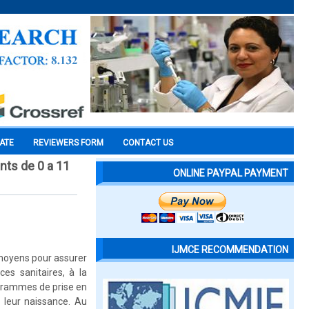
CATE
REVIEWERS FORM
CONTACT US
nts de 0 a 11
ONLINE PAYPAL PAYMENT
IJMCE RECOMMENDATION
 moyens pour assurer
ces sanitaires, à la
ogrammes de prise en
 leur naissance. Au