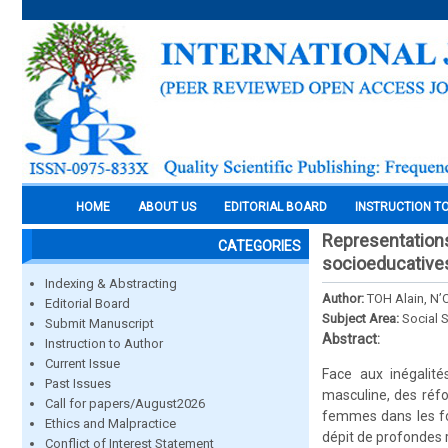
HOME
ABOUT US
EDITORIAL BOARD
INSTRUCTION T
Representations
CATEGORIES
socioeducatives
Indexing & Abstracting
Author:
TOH Alain, N’
Editorial Board
Subject Area:
Social 
Submit Manuscript
Abstract:
Instruction to Author
Current Issue
Face aux inégalité
Past Issues
masculine, des réfo
Call for papers/August2026
femmes dans les fo
Ethics and Malpractice
dépit de profondes 
Conflict of Interest Statement