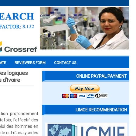
CATE
REVIEWERS FORM
CONTACT US
des logiques
ONLINE PAYPAL PAYMENT
 d’Ivoire
IJMCE RECOMMENDATION
tution profondément
fois, l’effectif des
celui des hommes en
de est d’analyserles