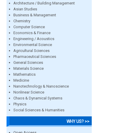
Architecture / Building Management
Asian Studies
Business & Management
Chemistry
Computer Science
Economics & Finance
Engineering / Acoustics
Environmental Science
Agricultural Sciences
Pharmaceutical Sciences
General Sciences
Materials Science
Mathematics
Medicine
Nanotechnology & Nanoscience
Nonlinear Science
Chaos & Dynamical Systems
Physics
Social Sciences & Humanities
WHY US? >>
Open Access