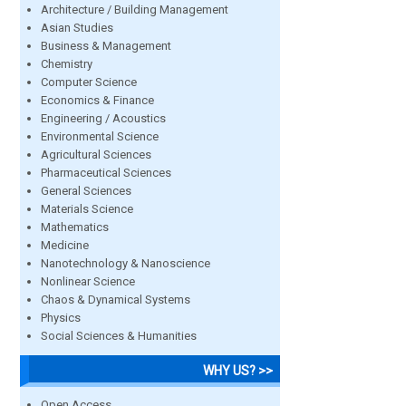
Architecture / Building Management
Asian Studies
Business & Management
Chemistry
Computer Science
Economics & Finance
Engineering / Acoustics
Environmental Science
Agricultural Sciences
Pharmaceutical Sciences
General Sciences
Materials Science
Mathematics
Medicine
Nanotechnology & Nanoscience
Nonlinear Science
Chaos & Dynamical Systems
Physics
Social Sciences & Humanities
WHY US? >>
Open Access