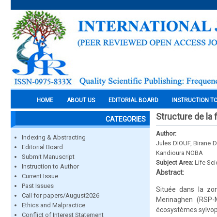
HOME
ABOUT US
EDITORIAL BOARD
INSTRUCTION T
Structure de la
CATEGORIES
Author:
Indexing & Abstracting
Jules DIOUF, Birane
Editorial Board
Kandioura NOBA
Submit Manuscript
Subject Area:
Life Sc
Instruction to Author
Abstract:
Current Issue
Past Issues
Située dans la zo
Call for papers/August2026
Merinaghen (RSP-M
Ethics and Malpractice
écosystèmes sylvopas
Conflict of Interest Statement