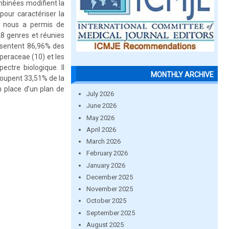
mbinées modifient la
our caractériser la
ue nous a permis de
28 genres et réunies
résentent 86,96% des
peraceae (10) et les
ctre biologique. Il
MONTHLY ARCHIVE
roupent 33,51% de la
n place d’un plan de
July 2026
June 2026
May 2026
April 2026
March 2026
February 2026
January 2026
December 2025
November 2025
October 2025
September 2025
August 2025