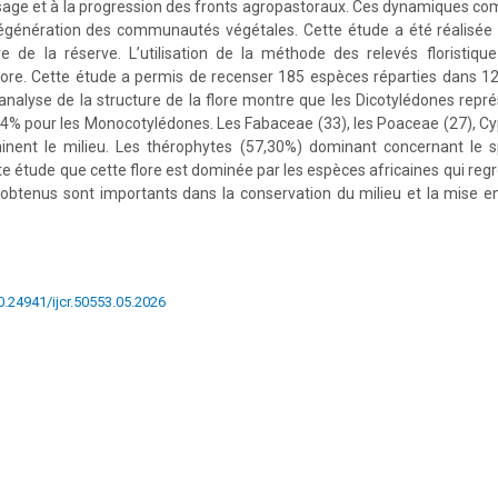
sage et à la progression des fronts agropastoraux. Ces dynamiques co
régénération des communautés végétales. Cette étude a été réalisée p
ore de la réserve. L’utilisation de la méthode des relevés floristiq
flore. Cette étude a permis de recenser 185 espèces réparties dans 1
’analyse de la structure de la flore montre que les Dicotylédones rep
04% pour les Monocotylédones. Les Fabaceae (33), les Poaceae (27), Cy
nent le milieu. Les thérophytes (57,30%) dominant concernant le spe
tte étude que cette flore est dominée par les espèces africaines qui reg
s obtenus sont importants dans la conservation du milieu et la mise e
10.24941/ijcr.50553.05.2026