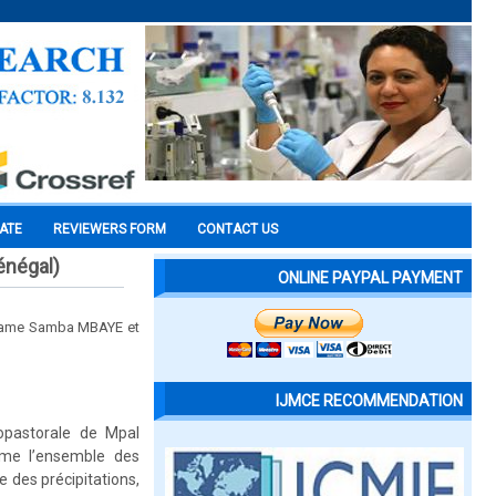
CATE
REVIEWERS FORM
CONTACT US
énégal)
ONLINE PAYPAL PAYMENT
 Mame Samba MBAYE et
IJMCE RECOMMENDATION
opastorale de Mpal
mme l’ensemble des
e des précipitations,