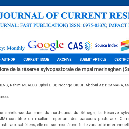
O AUTHOR
CURRENT ISSUE
ARCHIVE
SUBMIT ARTICLE
CERTIFI
 flore de la réserve sylvopastorale de mpal merinaghen (S
 DIENG, Rahimi MBALLO, Djibril DIOP, Ndongo DIOUF, Abdoul Aziz CAMARA,
iences
ne sahélo-soudanienne du nord-ouest du Sénégal, la Réserve sylv
M) constitue un maillon important des parcours pastoraux. Co
toraux sahéliens, elle est soumise à une forte variabilité interannuell