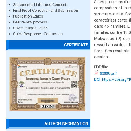
à des pressions d’u
Statement of Informed Consent
composition et la 
Final Proof Correction and Submission
structure de la fl
Publication Ethics
caractériser cette 
Peer review process
dans 45 familles. L
Cover images - 2026
familles contre 13,
Quick Response - Contact Us
Malvaceae (9) domi
ressort aussi de ce
CERTIFICATE
flore. Ces résultat
gestion.
PDF file:
50553.pdf
DOI: https://doi.org/
AUTHOR INFORMATION